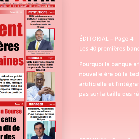
ÉDITORIAL – Page 4
Les 40 premières banq
Pourquoi la banque af
nouvelle ère où la tec
artificielle et l’intég
pas sur la taille des 