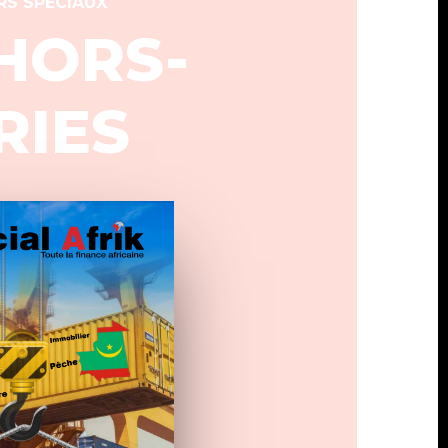
RS SPECIAUX
 HORS-
RIES