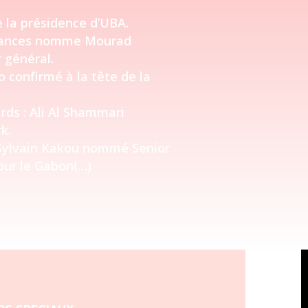
 la présidence d’UBA.
urances nomme Mourad
général.
confirmé à la tête de la
ds : Ali Al Shammari
k.
Sylvain Kakou nommé Senior
ur le Gabon(…)