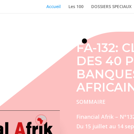
Accueil
Les 100
DOSSIERS SPECIAUX
FA-132:
DES 40 
BANQUE
AFRICAI
SOMMAIRE
Financial Afrik – N°1
Du 15 juillet au 14 s