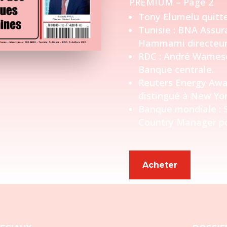
PREMIUM – Page 2
Tony Elumelu quitte
Tunisie : BNA Ass
Hammami directeur 
RDC : André Wameso 
Banque centrale.
Reuters Energy Awar
distingué à New Yor
Banque mondiale : 
Country Manager po
Acheter