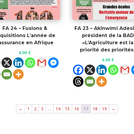
FA 24 – Fusions &
FA 23 – Akinwimi Adesi
quisitions L’année de
président de la BAD
’assurance en Afrique
«L’Agriculture est la
priorité des priorités
4.00
€
4.00
€
←
1
2
3
…
14
15
16
17
18
19
→