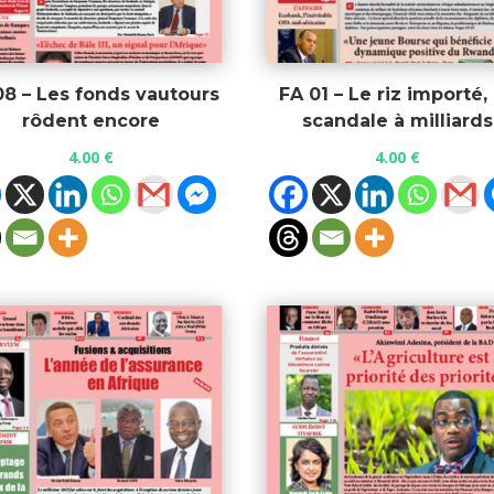
08 – Les fonds vautours
FA 01 – Le riz importé,
rôdent encore
scandale à milliards
4.00
€
4.00
€