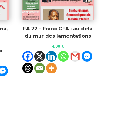
na,
FA 22 – Franc CFA : au delà
du mur des lamentations
4.00
€
»