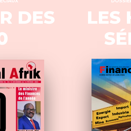
ECIAUX
DOSSIE
R DES
LES
0
SÉ