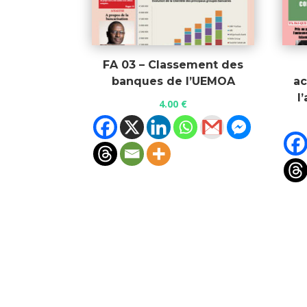
FA 03 – Classement des
banques de l’UEMOA
ac
l
4.00
€