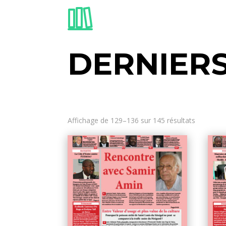
DERNIER
Affichage de 129–136 sur 145 résultats