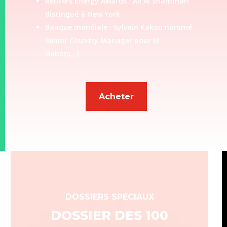
Reuters Energy Awards : Ali Al Shammari
distingué à New York.
Banque mondiale : Sylvain Kakou nommé
Senior Country Manager pour le
Gabon(…)
Acheter
DOSSIERS SPECIAUX
DOSSIER DES 100