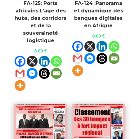
FA-125: Ports
FA-124 :Panorama
africains L’âge des
et dynamique des
hubs, des corridors
banques digitales
et de la
en Afrique
souveraineté
8.00
€
logistique
8.00
€