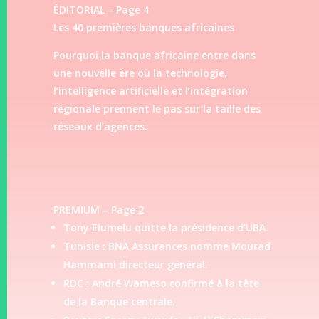
ÉDITORIAL – Page 4
Les 40 premières banques africaines
Pourquoi la banque africaine entre dans
une nouvelle ère où la technologie,
l’intelligence artificielle et l’intégration
régionale prennent le pas sur la taille des
réseaux d’agences.
PREMIUM – Page 2
Tony Elumelu quitte la présidence d’UBA.
Tunisie : BNA Assurances nomme Mourad
Hammami directeur général.
RDC : André Wameso confirmé à la tête
de la Banque centrale.