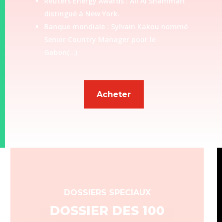
Reuters Energy Awards : Ali Al Shammari
distingué à New York.
Banque mondiale : Sylvain Kakou nommé
Senior Country Manager pour le
Gabon(…)
Acheter
DOSSIERS SPECIAUX
DOSSIER DES 100