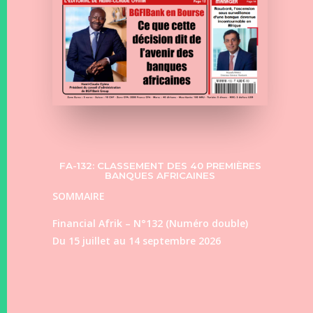
FA-132: CLASSEMENT DES 40 PREMIÈRES
BANQUES AFRICAINES
SOMMAIRE
Financial Afrik – N°132 (Numéro double)
Du 15 juillet au 14 septembre 2026