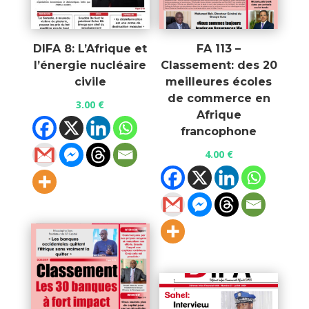
DIFA 8: L’Afrique et
FA 113 –
l’énergie nucléaire
Classement: des 20
civile
meilleures écoles
de commerce en
3.00
€
Afrique
francophone
4.00
€