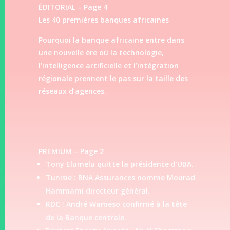
ÉDITORIAL – Page 4
Les 40 premières banques africaines
Pourquoi la banque africaine entre dans
une nouvelle ère où la technologie,
l’intelligence artificielle et l’intégration
régionale prennent le pas sur la taille des
réseaux d’agences.
PREMIUM – Page 2
Tony Elumelu quitte la présidence d’UBA.
Tunisie : BNA Assurances nomme Mourad
Hammami directeur général.
RDC : André Wameso confirmé à la tête
de la Banque centrale.