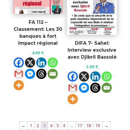
FA 112 –
Classement: Les 30
banques à fort
impact régional
DIFA 7- Sahel:
Interview exclusive
4.00
€
avec Djibril Bassolé
3.00
€
←
1
2
3
4
5
6
…
17
18
19
→