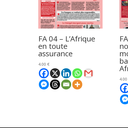
FA 04 – L’Afrique
FA
en toute
no
assurance
mo
ba
4.00
€
Af
4.0