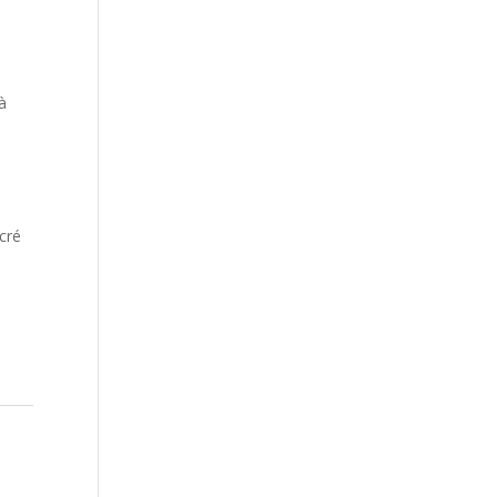
à
cré