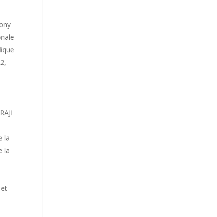
hony
onale
lique
2,
RAJI
e la
e la
 et