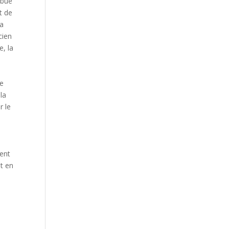
ibue
t de
la
cien
e, la
de
la
r le
ment
t en