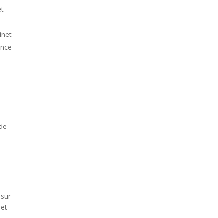
et
inet
ance
 de
 sur
 et