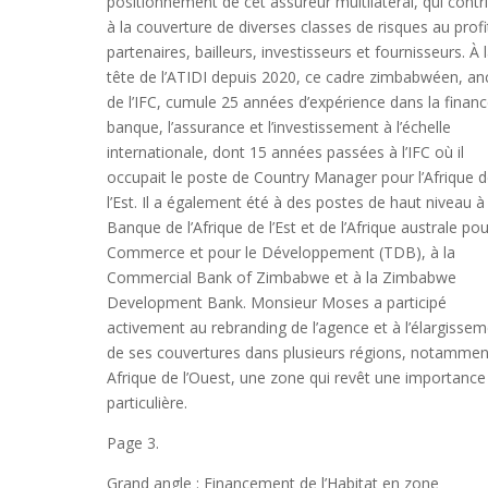
positionnement de cet assureur multilatéral, qui contr
à la couverture de diverses classes de risques au profi
partenaires, bailleurs, investisseurs et fournisseurs. À 
tête de l’ATIDI depuis 2020, ce cadre zimbabwéen, an
de l’IFC, cumule 25 années d’expérience dans la financ
banque, l’assurance et l’investissement à l’échelle
internationale, dont 15 années passées à l’IFC où il
occupait le poste de Country Manager pour l’Afrique 
l’Est. Il a également été à des postes de haut niveau à 
Banque de l’Afrique de l’Est et de l’Afrique australe pou
Commerce et pour le Développement (TDB), à la
Commercial Bank of Zimbabwe et à la Zimbabwe
Development Bank. Monsieur Moses a participé
activement au rebranding de l’agence et à l’élargisse
de ses couvertures dans plusieurs régions, notammen
Afrique de l’Ouest, une zone qui revêt une importance
particulière.
Page 3.
Grand angle : Financement de l’Habitat en zone