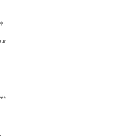
ojet
eur
vée
t