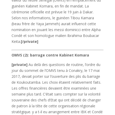
valeur du fleuve Sénégal (OMVS) en remplacement du
guinéen Kabinet Komara, en fin de mandat. La
cérémonie officielle est prévue le 19 juin à Dakar.
Selon nos informations, le guinéen Tibou Kamara
(beau frère de Yaya Jammeh) aurait influencé cette
nomination en jouant les messi dominicci entre Alpha
Condé et son homologue malien Ibrahima Boubacar
Keita.
[/private]
OMVS (2): barrage contre Kabinet Komara
[private]
Au delà des questions de routine, l’ordre du
jour du sommet de l’OMVS tenu à Conakry, le 17 mai
2017, devait porter sur l’ouverture des plis du barrage
de Koukoutamba. Les choix étaient relativement faits.
Les offres financières devaient être examinées une
semaine plus tard. C’était sans compter sur la volonté
souveraine des chefs d’Etat qui ont décidé de changer
de patron à la tête de cette organisation régionale
stratégique. y a t-il eu arrangement entre IBK et Condé