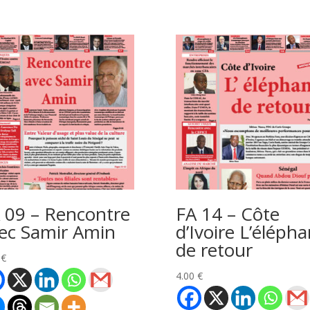
 09 – Rencontre
FA 14 – Côte
ec Samir Amin
d’Ivoire L’élépha
de retour
0
€
4.00
€