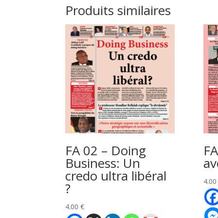
Produits similaires
FA 02 – Doing
FA
Business: Un
av
credo ultra libéral
4.0
?
4.00
€