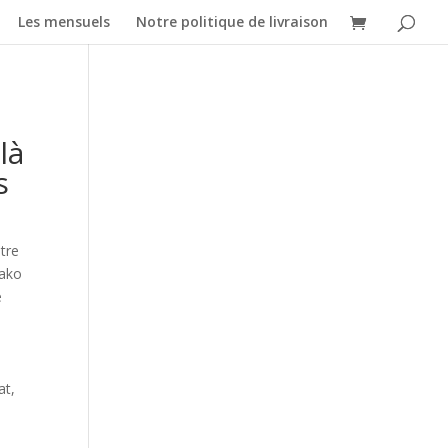
Les mensuels
Notre politique de livraison
là
s
tre
Kako
e
m
at,