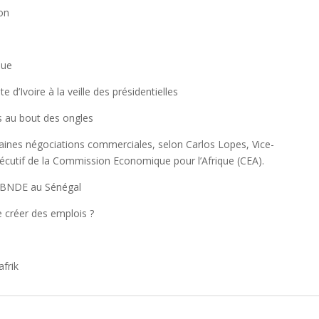
bon
que
d’Ivoire à la veille des présidentielles
s au bout des ongles
haines négociations commerciales, selon Carlos Lopes, Vice-
xécutif de la Commission Economique pour l’Afrique (CEA).
re BNDE au Sénégal
de créer des emplois ?
frik